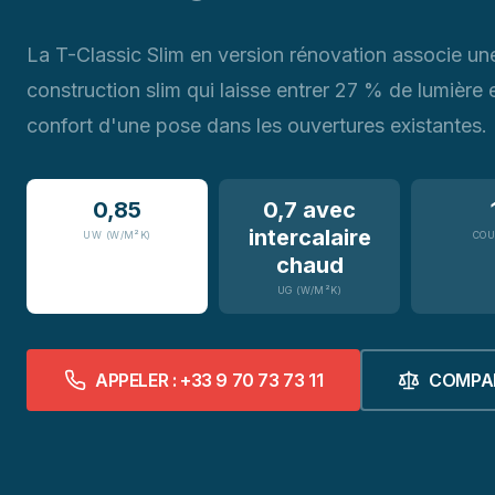
La T-Classic Slim en version rénovation associe un
construction slim qui laisse entrer 27 % de lumière 
confort d'une pose dans les ouvertures existantes.
0,85
0,7 avec
intercalaire
UW (W/M²K)
COU
chaud
UG (W/M²K)
APPELER : +33 9 70 73 73 11
COMPA