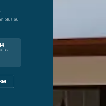
e
en plus au
14
LEURS
RER