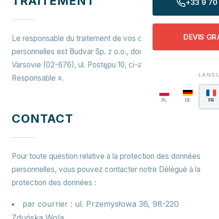
TRAITEMENT
+33 9 70 
DEVIS GR
Le responsable du traitement de vos données
personnelles est Budvar Sp. z o.o., dont le siège est à
Varsovie (02-676), ul. Postępu 10, ci-après dénommé «
LANG
Responsable ».
PL
DE
FR
CONTACT
Pour toute question relative à la protection des données
personnelles, vous pouvez contacter notre Délégué à la
protection des données :
par courrier : ul. Przemysłowa 36, 98-220
Zduńska Wola,