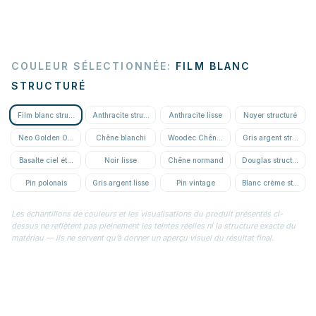
COULEUR SÉLECTIONNÉE
:
FILM BLANC
STRUCTURÉ
Film blanc structuré
Anthracite structuré
Anthracite lisse
Noyer structuré
Neo Golden Oak structuré
Chêne blanchi
Woodec Chêne miel
Gris argent structuré
Basalte ciel étoilé
Noir lisse
Chêne normand
Douglas structuré
Pin polonais
Gris argent lisse
Pin vintage
Blanc crème structur
Les échantillons de couleurs et les visualisations du produit présentés ci-
dessus ne reflètent pas pleinement les teintes réelles ni la structure exacte du
matériau — ils ne servent qu’à donner un aperçu visuel du résultat final.