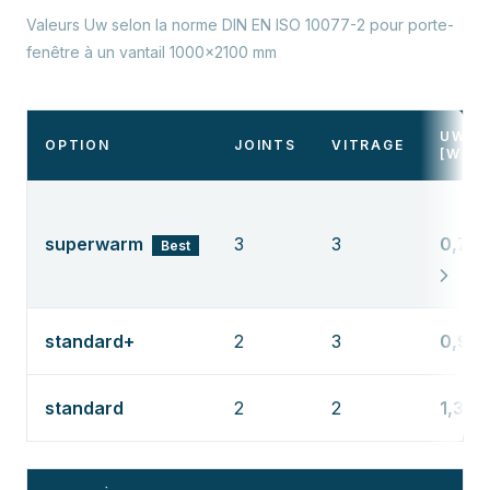
Valeurs Uw selon la norme DIN EN ISO 10077-2 pour porte-
fenêtre à un vantail 1000×2100 mm
UW
OPTION
JOINTS
VITRAGE
[W/M
superwarm
3
3
0,75
Best
standard+
2
3
0,94
standard
2
2
1,3