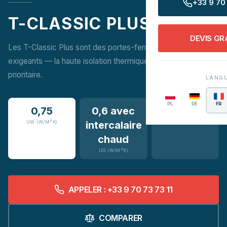
+33 9 70 
T-CLASSIC PLUS
DEVIS GR
Les T-Classic Plus sont des portes-fenêtres pour clients
exigeants — la haute isolation thermique et acoustique est
prioritaire.
LANG
PL
DE
FR
0,75
0,6 avec
16
UW (W/M²K)
intercalaire
COULEURS
chaud
UG (W/M²K)
APPELER : +33 9 70 73 73 11
COMPARER