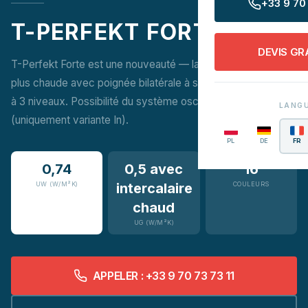
+33 9 70 
T-PERFEKT FORTE
DEVIS GR
T-Perfekt Forte est une nouveauté — la porte-fenêtre la
plus chaude avec poignée bilatérale à serrure et étanchéité
à 3 niveaux. Possibilité du système oscillo-coulissant
LANG
(uniquement variante In).
PL
DE
FR
0,74
0,5 avec
16
UW (W/M²K)
intercalaire
COULEURS
chaud
UG (W/M²K)
APPELER : +33 9 70 73 73 11