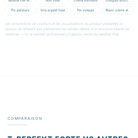
Basalte ciel étoilé
Noir lisse
Chêne normand
Douglas structuré
Pin polonais
Gris argent lisse
Pin vintage
Blanc crème structur
Les échantillons de couleurs et les visualisations du produit présentés ci-
dessus ne reflètent pas pleinement les teintes réelles ni la structure exacte du
matériau — ils ne servent qu’à donner un aperçu visuel du résultat final.
COMPARAISON