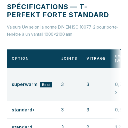
SPÉCIFICATIONS — T-
PERFEKT FORTE STANDARD
Valeurs Uw selon la norme DIN EN ISO 10077-2 pour porte-
fenêtre à un vantail 1000×2100 mm
UW
OPTION
JOINTS
VITRAGE
[W/M
superwarm
3
3
0,74
Best
standard+
3
3
0,89
standard
3
2
1,2