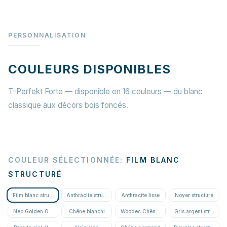
PERSONNALISATION
COULEURS DISPONIBLES
T-Perfekt Forte — disponible en 16 couleurs — du blanc
classique aux décors bois foncés.
COULEUR SÉLECTIONNÉE
:
FILM BLANC
STRUCTURÉ
Film blanc structuré
Anthracite structuré
Anthracite lisse
Noyer structuré
Neo Golden Oak structuré
Chêne blanchi
Woodec Chêne miel
Gris argent structuré