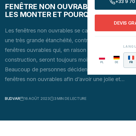
+33 9 70 
FENÊTRE NON OUVRABLE FIX - OÙ
LES MONTER ET POURQUOI ?
DEVIS GR
Les fenêtres non ouvrables se caractérisent par
une très grande étanchéité, contrairement aux
LANG
fenêtres ouvrables qui, en raison de leur
construction, seront toujours moins étanches.
PL
DE
FR
Beaucoup de personnes décident d’installer des
fenêtres non ouvrables afin d’avoir une jolie et…
BUDVAR
16 AOÛT 2023
3
MIN DE LECTURE