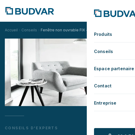
Accueil
Conseils
Fenêtre non ouvrable FIX - où les monter et pourquoi
Produits
Conseils
Espace partenaire
Contact
Entreprise
CONSEILS D'EXPERTS