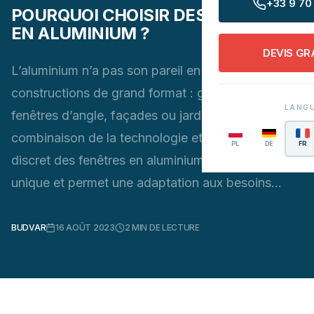
+33 9 70 
POURQUOI CHOISIR DES FENÊTRES
EN ALUMINIUM ?
DEVIS GR
L’aluminium n’a pas son pareil en cas de
constructions de grand format : grands vitrages,
LANG
fenêtres d’angle, façades ou jardins d’hiver. La
combinaison de la technologie et du design
PL
DE
FR
discret des fenêtres en aluminium offre un effet
unique et permet une adaptation aux besoins…
BUDVAR
16 AOÛT 2023
2
MIN DE LECTURE