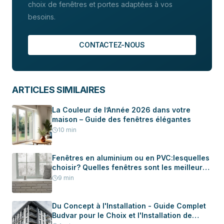
choix de fenêtres et portes adaptées à vos
besoins.
CONTACTEZ-NOUS
ARTICLES SIMILAIRES
La Couleur de l’Année 2026 dans votre
maison – Guide des fenêtres élégantes
10
min
Fenêtres en aluminium ou en PVC:lesquelles
choisir? Quelles fenêtres sont les meilleures
pour votre maison?
9
min
Du Concept à l'Installation - Guide Complet
Budvar pour le Choix et l'Installation de