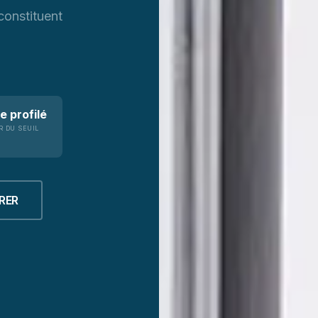
constituent
e profilé
 DU SEUIL
RER