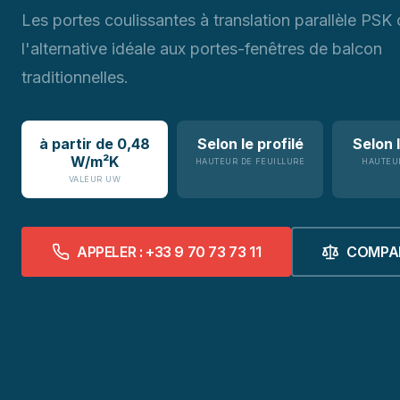
Les portes coulissantes à translation parallèle PSK 
l'alternative idéale aux portes-fenêtres de balcon
traditionnelles.
à partir de 0,48
Selon le profilé
Selon l
W/m²K
HAUTEUR DE FEUILLURE
HAUTEUR
VALEUR UW
APPELER : +33 9 70 73 73 11
COMPA