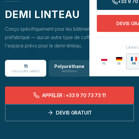
+33 9 70 
DEMI LINTEAU
DEVIS GR
Conçu spécifiquement pour les bâtiments avec pré-linteau
préfabriqué — aucun autre type de coffre ne convient à
l'espace prévu pour le demi-linteau.
LANG
PL
DE
FR
11
Polyuréthane
COULEURS LAMES
MATÉRIAU
APPELER : +33 9 70 73 73 11
DEVIS GRATUIT