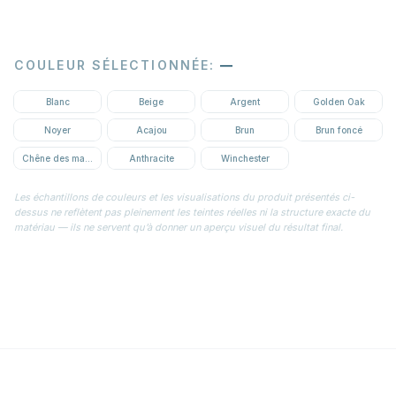
COULEUR SÉLECTIONNÉE
:
—
Blanc
Beige
Argent
Golden Oak
Noyer
Acajou
Brun
Brun foncé
Chêne des marais
Anthracite
Winchester
Les échantillons de couleurs et les visualisations du produit présentés ci-
dessus ne reflètent pas pleinement les teintes réelles ni la structure exacte du
matériau — ils ne servent qu’à donner un aperçu visuel du résultat final.