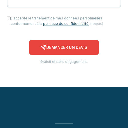
J'accepte le traitement de mes données personnelles
conformément à la
politique de confidentialité
.
(
requis
)
DEMANDER UN DEVIS
Gratuit et sans engagement.