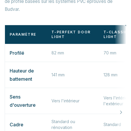
de profilé basées sur les systèmes PVC éprouvés de
Budvar.
T-PERFEKT DOOR
T-CLASSIC
PARAMÈTRE
LIGHT
LIGHT
Profilé
82 mm
70 mm
Hauteur de
141 mm
128 mm
battement
Sens
Vers l'intérieu
Vers l'intérieur
l'extérieur
d'ouverture
Standard ou
Cadre
Standard
rénovation