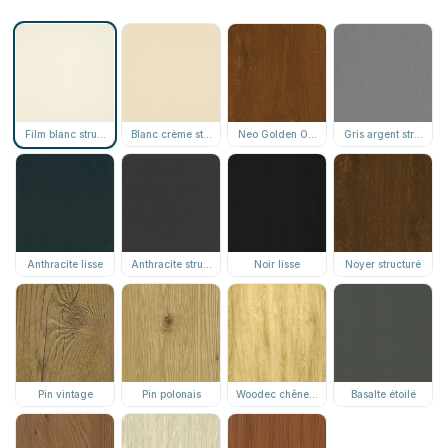
Film blanc structuré
Blanc crème structuré
Neo Golden Oak structuré
Gris argent structuré
Anthracite lisse
Anthracite structuré
Noir lisse
Noyer structuré
Pin vintage
Pin polonais
Woodec chêne miel
Basalte étoilé