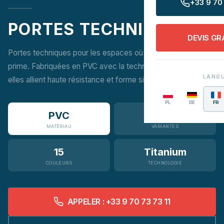
+33 9 70 
PORTES TECHNIQUES
DEVIS GR
Portes techniques pour les espaces où la fonctionnalité
prime. Fabriquées en PVC avec la technologie Titanium —
LANG
elles allient haute résistance et forme simple et esthétique.
PL
DE
FR
PVC
2
MATÉRIAU
VARIANTES
15
Titanium
COULEURS
TECHNOLOGIE
APPELER : +33 9 70 73 73 11