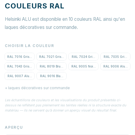
COULEURS RAL
Helsinki ALU est disponible en 10 couleurs RAL ainsi qu'en
laques décoratives sur commande.
CHOISIR LA COULEUR
RAL 7016 Gris anthracite
RAL 7021 Gris noir
RAL 7024 Gris graphite
RAL 7035 Gris clair
RAL 7043 Gris signalisation B
RAL 8019 Brun gris
RAL 9005 Noir foncé
RAL 9006 Aluminium
RAL 9007 Aluminium gris
RAL 9016 Blanc signalisation
+ laques décoratives sur commande
Les échantillons de couleurs et les visualisations du produit présentés ci-
dessus ne reflètent pas pleinement les teintes réelles ni la structure exacte du
matériau — ils ne servent qu’à donner un aperçu visuel du résultat final.
APERÇU