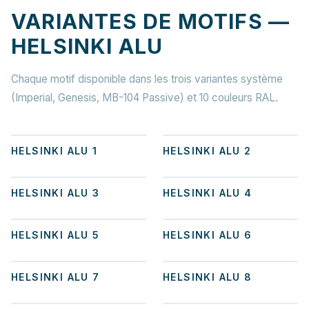
VARIANTES DE MOTIFS —
HELSINKI ALU
Chaque motif disponible dans les trois variantes système
(Imperial, Genesis, MB-104 Passive) et 10 couleurs RAL.
+
7
+
6
HELSINKI ALU 1
HELSINKI ALU 2
+
8
+
5
HELSINKI ALU 3
HELSINKI ALU 4
+
3
+
8
HELSINKI ALU 5
HELSINKI ALU 6
+
2
+
3
HELSINKI ALU 7
HELSINKI ALU 8
+
3