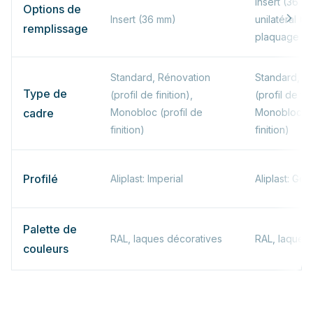
Insert (36 m
Options de
Insert (36 mm)
unilatéral (
remplissage
plaquage bil
Standard, Rénovation
Standard, R
Type de
(profil de finition),
(profil de fin
cadre
Monobloc (profil de
Monobloc (p
finition)
finition)
Profilé
Aliplast: Imperial
Aliplast: Gen
Palette de
RAL, laques décoratives
RAL, laques
couleurs
* La valeur Ud dépend de la configuration — les valeurs indiquées
correspondent à une configuration de porte typique.