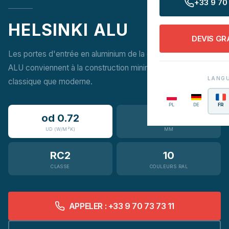
+33 9 70 
HELSINKI ALU
DEVIS GR
Les portes d'entrée en aluminium de la collection Helsinki
ALU conviennent à la construction minimaliste, aussi bien
LANG
classique que moderne.
PL
DE
FR
od 0.72
65–95
UD (W/M²K)
MM
RC2
10
CLASSE
COULEURS RAL
APPELER : +33 9 70 73 73 11