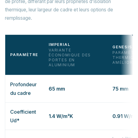
de profilé, différant par leurs propriétés d'isolation
thermique, leur largeur de cadre et leurs options de
remplissage.
IMPERIAL
GENESIS
VARIANTE
PARAMÈTR
PARAMÈTRE
ÉCONOMIQUE DES
THERMIQU
PORTES EN
AMÉLIORÉ
ALUMINIUM
Profondeur
65
mm
75
mm
du cadre
Coefficient
1.4
W/m²K
0.91
W/m²
Ud*