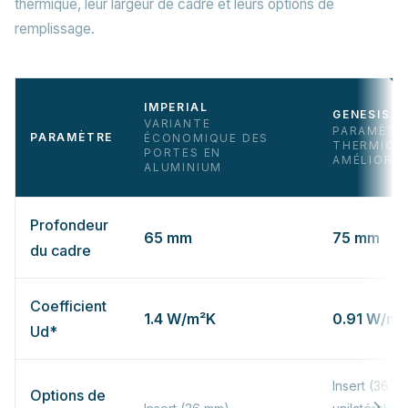
thermique, leur largeur de cadre et leurs options de
remplissage.
IMPERIAL
GENESIS
VARIANTE
PARAMÈTR
PARAMÈTRE
ÉCONOMIQUE DES
THERMIQU
PORTES EN
AMÉLIORÉ
ALUMINIUM
Profondeur
65
mm
75
mm
du cadre
Coefficient
1.4
W/m²K
0.91
W/m²
Ud*
Insert (36 m
Options de