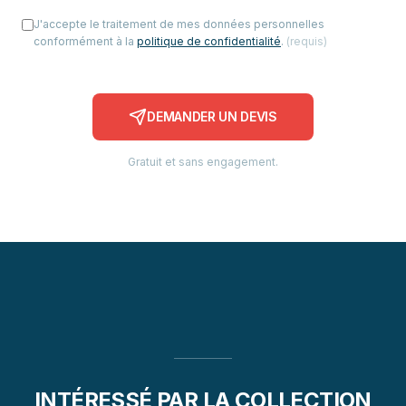
J'accepte le traitement de mes données personnelles
conformément à la
politique de confidentialité
.
(
requis
)
DEMANDER UN DEVIS
Gratuit et sans engagement.
INTÉRESSÉ PAR LA COLLECTION