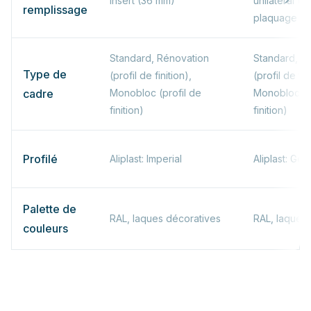
Insert (36 mm)
unilatéral (
remplissage
plaquage bil
Standard, Rénovation
Standard, R
Type de
(profil de finition),
(profil de fin
cadre
Monobloc (profil de
Monobloc (p
finition)
finition)
Profilé
Aliplast: Imperial
Aliplast: Gen
Palette de
RAL, laques décoratives
RAL, laques
couleurs
* La valeur Ud dépend de la configuration — les valeurs indiquées
correspondent à une configuration de porte typique.