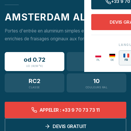
+33 9 70 
AMSTERDAM ALU
DEVIS GR
Portes d'entrée en aluminium simples et minimalistes,
enrichies de fraisages originaux aux formes géométriques.
LANG
od 0.72
65–95
PL
DE
FR
UD (W/M²K)
MM
RC2
10
CLASSE
COULEURS RAL
APPELER : +33 9 70 73 73 11
DEVIS GRATUIT