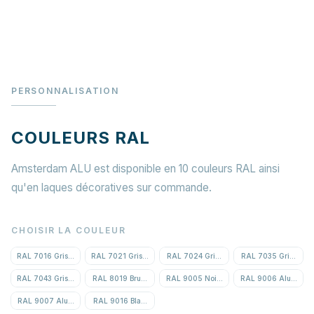
PERSONNALISATION
COULEURS RAL
Amsterdam ALU est disponible en 10 couleurs RAL ainsi
qu'en laques décoratives sur commande.
CHOISIR LA COULEUR
RAL 7016 Gris anthracite
RAL 7021 Gris noir
RAL 7024 Gris graphite
RAL 7035 Gris clair
RAL 7043 Gris signalisation B
RAL 8019 Brun gris
RAL 9005 Noir foncé
RAL 9006 Aluminium
RAL 9007 Aluminium gris
RAL 9016 Blanc signalisation