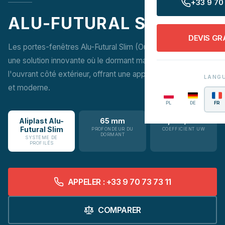
+33 9 70 
ALU-FUTURAL SLIM
DEVIS GR
Les portes-fenêtres Alu-Futural Slim (Ouvrant Caché) sont
une solution innovante où le dormant masque entièrement
l'ouvrant côté extérieur, offrant une apparence minimaliste
LANG
et moderne.
PL
DE
FR
Aliplast Alu-
65 mm
1,4 W/m²K
Futural Slim
PROFONDEUR DU
COEFFICIENT UW
DORMANT
SYSTÈME DE
PROFILÉS
APPELER : +33 9 70 73 73 11
COMPARER