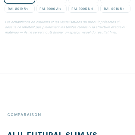
RAL 8019 Brun gris
RAL 9006 Aluminium blanc
RAL 9005 Noir foncé
RAL 9016 Blanc sign
Les échantillons de couleurs et les visualisations du produit présentés ci-
dessus ne reflètent pas pleinement les teintes réelles ni la structure exacte du
matériau — ils ne servent qu’à donner un aperçu visuel du résultat final.
COMPARAISON
ALU-FUTURAL SLIM VS