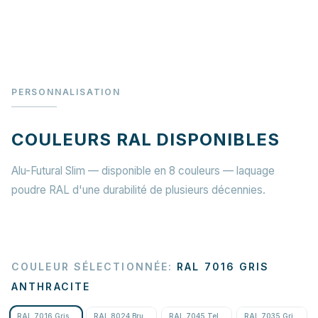
PERSONNALISATION
COULEURS RAL DISPONIBLES
Alu-Futural Slim — disponible en 8 couleurs — laquage
poudre RAL d'une durabilité de plusieurs décennies.
COULEUR SÉLECTIONNÉE
:
RAL 7016 GRIS
ANTHRACITE
RAL 7016 Gris anthracite
RAL 8024 Brun beige
RAL 7045 Telegris 1
RAL 7035 Gris clair