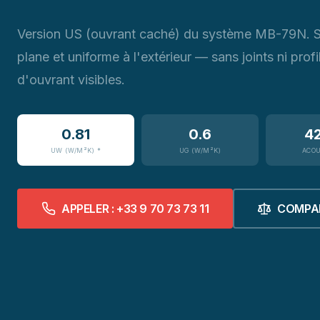
Version US (ouvrant caché) du système MB-79N. 
plane et uniforme à l'extérieur — sans joints ni profi
d'ouvrant visibles.
0.81
0.6
4
UW (W/M²K) *
UG (W/M²K)
ACOU
APPELER : +33 9 70 73 73 11
COMPA