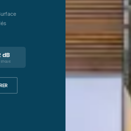
Surface
lés
2 dB
STIQUE
RER