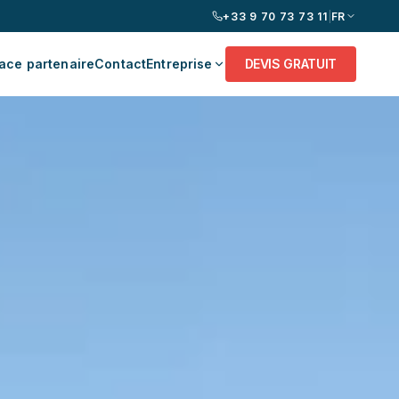
+33 9 70 73 73 11
|
FR
ace partenaire
Contact
Entreprise
DEVIS GRATUIT