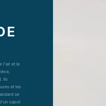
DE
l'air et le
pièce,
 Ils
ures et les
tandard se
 d'un capot