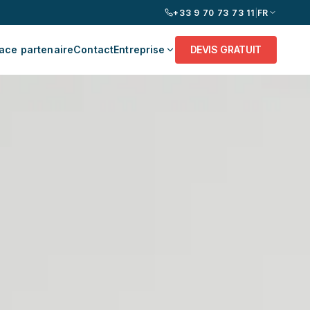
+33 9 70 73 73 11
|
FR
ace partenaire
Contact
Entreprise
DEVIS GRATUIT