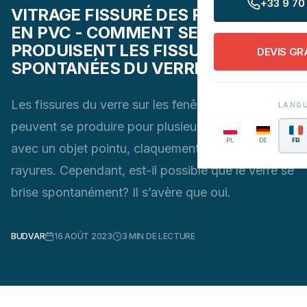
+33 9 70 
VITRAGE FISSURÉ DES FENÊTRES
EN PVC - COMMENT SE
PRODUISENT LES FISSURES
DEVIS GR
SPONTANÉES DU VERRE?
Les fissures du verre sur les fenêtres en plastique
LANG
peuvent se produire pour plusieurs raisons: choc
PL
DE
FR
avec un objet pointu, claquement de vitre,
rayures. Cependant, est-il possible que le verre se
brise spontanément? Il s’avère que oui.
BUDVAR
16 AOÛT 2023
3
MIN DE LECTURE