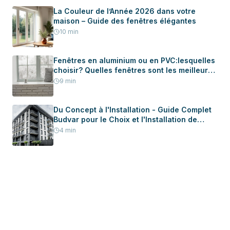
La Couleur de l’Année 2026 dans votre
maison – Guide des fenêtres élégantes
10
min
Fenêtres en aluminium ou en PVC:lesquelles
choisir? Quelles fenêtres sont les meilleures
pour votre maison?
9
min
Du Concept à l'Installation - Guide Complet
Budvar pour le Choix et l'Installation de
Menuiserie dans Votre Nouvelle Maison
4
min