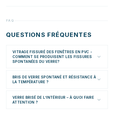
FAQ
QUESTIONS FRÉQUENTES
VITRAGE FISSURÉ DES FENÊTRES EN PVC -
COMMENT SE PRODUISENT LES FISSURES
SPONTANÉES DU VERRE?
Les fissures du verre sur les fenêtres en plastique
BRIS DE VERRE SPONTANÉ ET RÉSISTANCE À
peuvent se produire pour plusieurs raisons: choc
LA TEMPÉRATURE ?
avec un objet pointu, claquement de vitre, rayures.
Cependant, est-il possible que le verre se brise
La résistance du verre à la température est limitée.
spontanément? Il s’avère que oui.
VERRE BRISÉ DE L’INTÉRIEUR – À QUOI FAIRE
Par conséquent, dans certaines circonstances, le
ATTENTION ?
verre exposé à des écarts de température
défavorables peut se briser de lui-même -et
La fissuration spontanée du verre non trempé peut