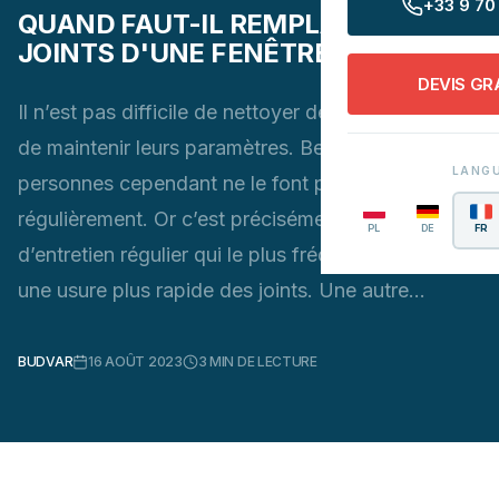
+33 9 70 
QUAND FAUT-IL REMPLACER LES
JOINTS D'UNE FENÊTRE EN PVC ?
DEVIS GR
Il n’est pas difficile de nettoyer des joints, et donc
de maintenir leurs paramètres. Beaucoup de
LANG
personnes cependant ne le font pas
régulièrement. Or c’est précisément le manque
PL
DE
FR
d’entretien régulier qui le plus fréquemment cause
une usure plus rapide des joints. Une autre…
BUDVAR
16 AOÛT 2023
3
MIN DE LECTURE