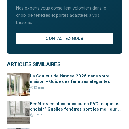
recommandé d’acheter des joints universels ou d’en
Nos experts vous conseillent volontiers dans le
acheter sans fournir les informations précises sur le
choix de fenêtres et portes adaptées à vos
modèle.
besoins.
CONTACTEZ-NOUS
ARTICLES SIMILAIRES
La Couleur de l’Année 2026 dans votre
maison – Guide des fenêtres élégantes
10
min
Fenêtres en aluminium ou en PVC:lesquelles
choisir? Quelles fenêtres sont les meilleures
pour votre maison?
9
min