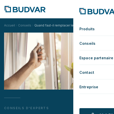
Accueil
Conseils
Quand faut-il remplacer les joints d'une fenêtre en P
Produits
Conseils
Espace partenaire
Contact
Entreprise
CONSEILS D'EXPERTS