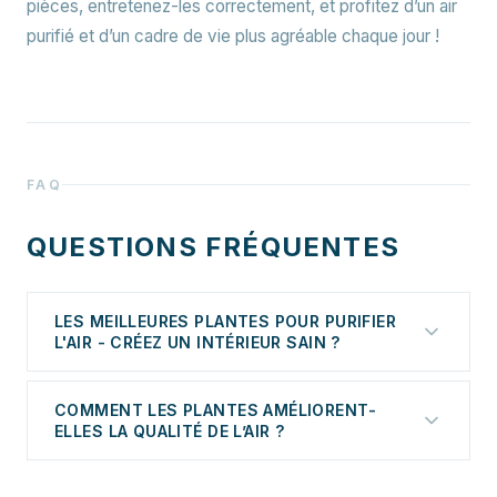
pièces, entretenez-les correctement, et profitez d’un air
purifié et d’un cadre de vie plus agréable chaque jour !
FAQ
QUESTIONS FRÉQUENTES
LES MEILLEURES PLANTES POUR PURIFIER
L'AIR - CRÉEZ UN INTÉRIEUR SAIN ?
Une sensation d’air frais et pur dans votre intérieur
COMMENT LES PLANTES AMÉLIORENT-
n’est pas seulement une question de confort, mais
ELLES LA QUALITÉ DE L’AIR ?
aussi de santé. Chaque jour, nous sommes exposés
à des polluants atmosphériques qui peuvent affecter
Les plantes d’intérieur décorent nos espaces tout en
notre bien-être, notre concentration et notre santé.