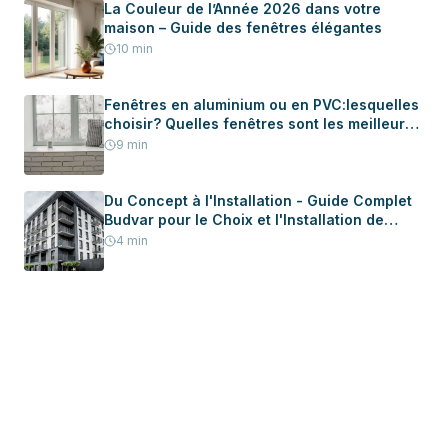
La Couleur de l’Année 2026 dans votre
maison – Guide des fenêtres élégantes
10
min
Fenêtres en aluminium ou en PVC:lesquelles
choisir? Quelles fenêtres sont les meilleures
pour votre maison?
9
min
Du Concept à l'Installation - Guide Complet
Budvar pour le Choix et l'Installation de
Menuiserie dans Votre Nouvelle Maison
4
min