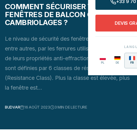
+33 9 70 
COMMENT SÉCURISER VOS
FENÊTRES DE BALCON CONTRE LES
CAMBRIOLAGES ?
DEVIS GR
Le niveau de sécurité des fenêtres est déterminé,
LANG
entre autres, par les ferrures utilisées. En fonction
de leurs propriétés anti-effraction, les fenêtres
PL
DE
FR
sont définies par 6 classes de résistance RC1-RC6
(Resistance Class). Plus la classe est élevée, plus
la fenêtre est…
BUDVAR
16 AOÛT 2023
3
MIN DE LECTURE