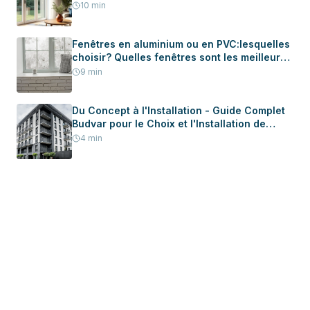
10
min
Fenêtres en aluminium ou en PVC:lesquelles
choisir? Quelles fenêtres sont les meilleures
pour votre maison?
9
min
Du Concept à l'Installation - Guide Complet
Budvar pour le Choix et l'Installation de
Menuiserie dans Votre Nouvelle Maison
4
min